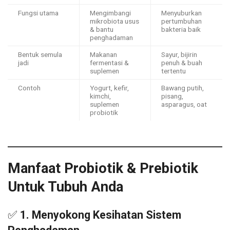
Fungsi utama
Mengimbangi
Menyuburkan
mikrobiota usus
pertumbuhan
& bantu
bakteria baik
penghadaman
Bentuk semula
Makanan
Sayur, bijirin
jadi
fermentasi &
penuh & buah
suplemen
tertentu
Contoh
Yogurt, kefir,
Bawang putih,
kimchi,
pisang,
suplemen
asparagus, oat
probiotik
Manfaat Probiotik & Prebiotik
Untuk Tubuh Anda
✅
1. Menyokong Kesihatan Sistem