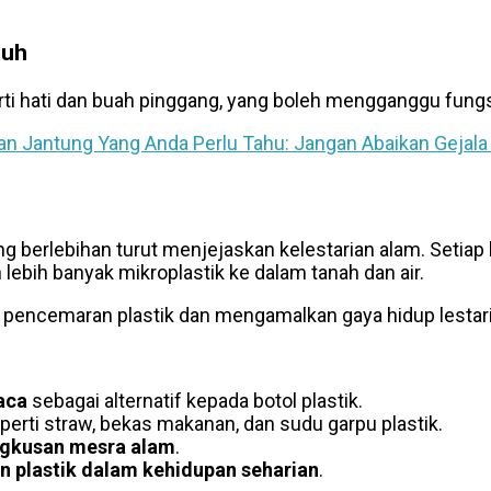
buh
ti hati dan buah pinggang, yang boleh mengganggu fungsi
an Jantung Yang Anda Perlu Tahu: Jangan Abaikan Gejala 
ng berlebihan turut menjejaskan kelestarian alam. Setia
 lebih banyak mikroplastik ke dalam tanah dan air.
pencemaran plastik dan mengamalkan gaya hidup lestari 
aca
sebagai alternatif kepada botol plastik.
perti straw, bekas makanan, dan sudu garpu plastik.
gkusan mesra alam
.
 plastik dalam kehidupan seharian
.