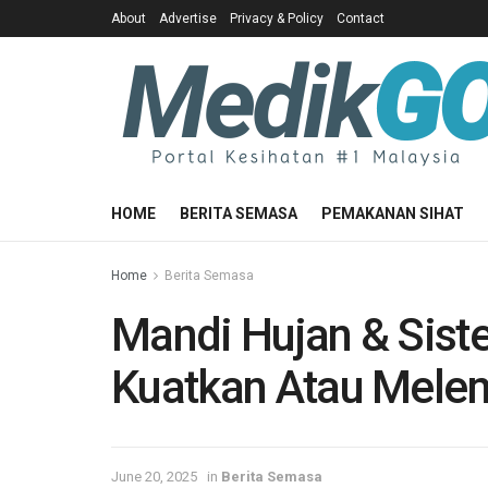
About
Advertise
Privacy & Policy
Contact
HOME
BERITA SEMASA
PEMAKANAN SIHAT
Home
Berita Semasa
Mandi Hujan & Sist
Kuatkan Atau Mele
June 20, 2025
in
Berita Semasa