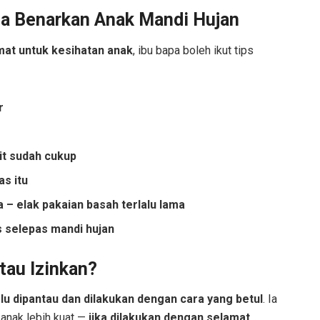
pa Benarkan Anak Mandi Hujan
mat untuk kesihatan anak
, ibu bapa boleh ikut tips
r
it sudah cukup
s itu
– elak pakaian basah terlalu lama
 selepas mandi hujan
tau Izinkan?
lu dipantau dan dilakukan dengan cara yang betul
. Ia
 anak lebih kuat —
jika dilakukan dengan selamat
.