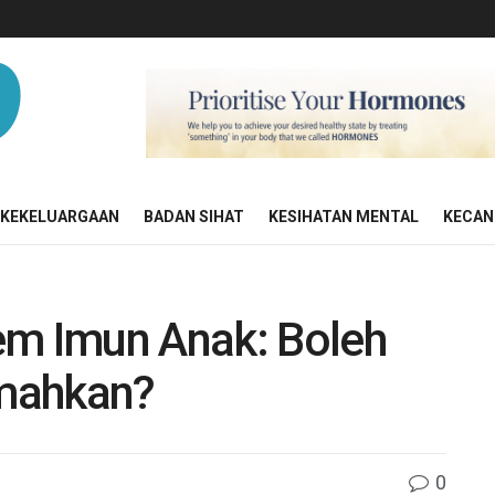
KEKELUARGAAN
BADAN SIHAT
KESIHATAN MENTAL
KECAN
em Imun Anak: Boleh
mahkan?
0