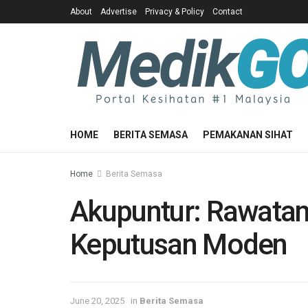
About
Advertise
Privacy & Policy
Contact
HOME
BERITA SEMASA
PEMAKANAN SIHAT
Home
Berita Semasa
Akupuntur: Rawatan 
Keputusan Moden
June 20, 2025
in
Berita Semasa