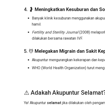
4. 🤰
Meningkatkan Kesuburan dan S
Banyak klinik kesuburan menggunakan akupun
hamil.
Fertility and Sterility Journal
(2008) melapork
dilakukan bersama rawatan IVF.
5. 💆
Melegakan Migrain dan Sakit Ke
Akupuntur mengurangkan kekerapan dan kepa
WHO (World Health Organization) turut mengi
⚠️ Adakah Akupuntur Selamat
Ya! Akupuntur
selamat
jika dilakukan oleh pengam