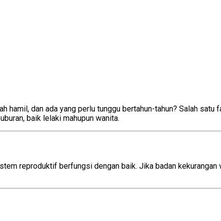
 hamil, dan ada yang perlu tunggu bertahun-tahun? Salah satu f
uran, baik lelaki mahupun wanita.
Tingkatkan Kesuburan
ngkatkan Kesuburan
tem reproduktif berfungsi dengan baik. Jika badan kekurangan vi
Tingkatkan Kesuburan