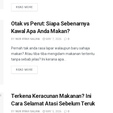
READ MORE
Otak vs Perut: Siapa Sebenarnya
Kawal Apa Anda Makan?
BY
NUR IFFAH SALIHA
MAY 7, 2026
0
Pernah tak anda rasa lapar walaupun baru sahaja
makan? Atau tiba-tiba mengidam makanan tertentu
tanpa sebab jelas? Ini kerana apa...
READ MORE
Terkena Keracunan Makanan? Ini
Cara Selamat Atasi Sebelum Teruk
BY
NUR IFFAH SALIHA
MAY 5, 2026
0