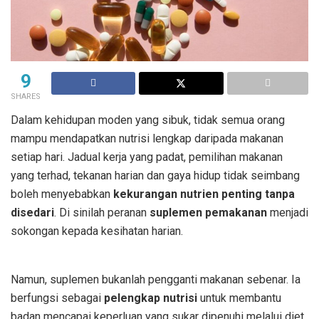
9
SHARES
Dalam kehidupan moden yang sibuk, tidak semua orang
mampu mendapatkan nutrisi lengkap daripada makanan
setiap hari. Jadual kerja yang padat, pemilihan makanan
yang terhad, tekanan harian dan gaya hidup tidak seimbang
boleh menyebabkan
kekurangan nutrien penting tanpa
disedari
. Di sinilah peranan
suplemen pemakanan
menjadi
sokongan kepada kesihatan harian.
kebaikan suplemen
pemakanan
Namun, suplemen bukanlah pengganti makanan sebenar. Ia
berfungsi sebagai
pelengkap nutrisi
untuk membantu
badan mencapai keperluan yang sukar dipenuhi melalui diet