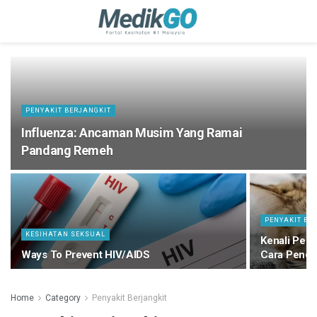
PENYAKIT BERJANGKIT
Influenza: Ancaman Musim Yang Ramai
Pandang Remeh
PENYAKIT BE
KESIHATAN SEKSUAL
Kenali Peny
Ways To Prevent HIV/AIDS
Cara Penc
Home
Category
Penyakit Berjangkit