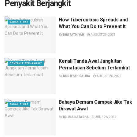
Penyakit Berjangkit
How Tuberculosis Spreads and
BADAN SIHAT
What You Can Do to Prevent It
BY
DINI FATHIYAH
AUGUST 29, 2025
Kenali Tanda Awal Jangkitan
PENYAKIT BERJANGKIT
Pernafasan Sebelum Terlambat
BY
NUR IFFAH SALIHA
AUGUST 26, 2025
Bahaya Demam Campak Jika Tak
BADAN SIHAT
Dirawat Awal
BY
IQLIMA NATASHA
JUNE 26, 2025