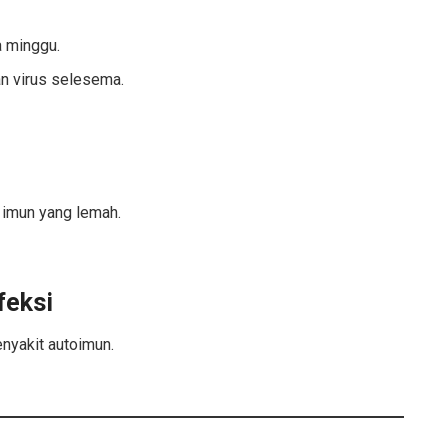
a minggu.
an virus selesema.
 imun yang lemah.
feksi
enyakit autoimun.