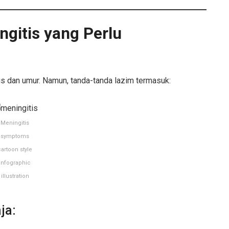
gitis yang Perlu
s dan umur. Namun, tanda-tanda lazim termasuk:
Meningitis
symptoms
cartoon style
infographic
illustration
ja: