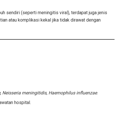
endiri (seperti meningitis viral), terdapat juga jenis
an atau komplikasi kekal jika tidak dirawat dengan
e
,
Neisseria meningitidis
,
Haemophilus influenzae
.
awatan hospital.