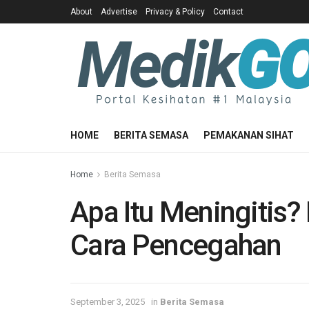
About
Advertise
Privacy & Policy
Contact
HOME
BERITA SEMASA
PEMAKANAN SIHAT
Home
Berita Semasa
Apa Itu Meningitis
Cara Pencegahan
September 3, 2025
in
Berita Semasa