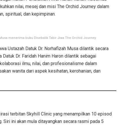
kuhkan nilai, mesej dan misi The Orchid Journey dalam
 spiritual, dan kepimpinan.
h Musa menerima buku Disebalik Tabir Jiwa The Orchid Journey
awa Ustazah Datuk Dr. Norhafizah Musa dilantik secara
la Datuk Dr. Faridah Hanim Haron dilantik sebagai
kolaborasi ilmu, nilai, dan profesionalisme dalam
akan wanita dari aspek kesihatan, kerohanian, dan
pirasi terbitan Skyhill Clinic yang menampilkan 10 episod
Siri ini akan mula ditayangkan secara rasmi pada 5