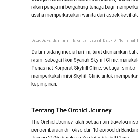
rakan penaja ini bergabung tenaga bagi memperku
usaha memperkasakan wanita dari aspek kesihatan,
Datuk Dr. Faridah Hanim Haron dan Ustazah Datuk Dr. Norhafiza
Dalam sidang media hari ini, turut diumumkan bah
rasmi sebagai Ikon Syariah Skyhill Clinic, manaka
Penasihat Korporat Skyhill Clinic, sebagai simbol 
memperkukuh misi Skyhill Clinic untuk memperkas
kepimpinan.
Tentang The Orchid Journey
The Orchid Journey ialah sebuah siri travelog ins
pengembaraan di Tokyo dan 10 episod di Bandung. 
Januari 2026 di saluran YouTube Skyhill Clinic.