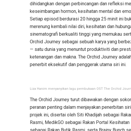
dihidangkan dengan perbincangan dan refleksi me
keseimbangan hormon, kesihatan mental dan emosi
Setiap episod berdurasi 20 hingga 25 minit ini 
merenung kembali nilai diri, kesihatan dan hubunga
sinematografi berkualiti tinggi yang memukau ser
Orchid Journey sebagai sebuah karya yang berbeza d
— satu dunia yang menuntut produktiviti dan pres
ketenangan dan makna. The Orchid Journey adalah 
penerbit eksekutif dan penggerak utama siri ini.
Liza Hanim menyanyikan lagu pembukaan OST The Orchid Journ
The Orchid Journey turut dibawakan dengan soko
peranan penting dalam menjayakan penerbitan siri 
projek ini, disertai oleh Siti Khadijah sebagai 
Rasmi, MedikGO sebagai Rakan Portal Kesihatan 
sebagai Rakan Butik Rasmi, serta Brainy Bunch 