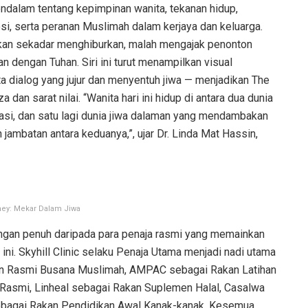
ndalam tentang kepimpinan wanita, tekanan hidup,
, serta peranan Muslimah dalam kerjaya dan keluarga.
bukan sekadar menghiburkan, malah mengajak penonton
n dengan Tuhan. Siri ini turut menampilkan visual
ta dialog yang jujur dan menyentuh jiwa — menjadikan The
an sarat nilai. “Wanita hari ini hidup di antara dua dunia
tasi, dan satu lagi dunia jiwa dalaman yang mendambakan
jambatan antara keduanya,”, ujar Dr. Linda Mat Hassin,
ey: Mekar Dalam Jiwa
ngan penuh daripada para penaja rasmi yang memainkan
ini. Skyhill Clinic selaku Penaja Utama menjadi nadi utama
Rakan Rasmi Busana Muslimah, AMPAC sebagai Rakan Latihan
Rasmi, Linheal sebagai Rakan Suplemen Halal, Casalwa
sebagai Rakan Pendidikan Awal Kanak-kanak. Kesemua