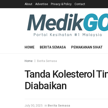
About
Advertise
Privacy & Policy
Contact
HOME
BERITA SEMASA
PEMAKANAN SIHAT
Home
Berita Semasa
Tanda Kolesterol Ti
Diabaikan
July 30, 2025
in
Berita Semasa