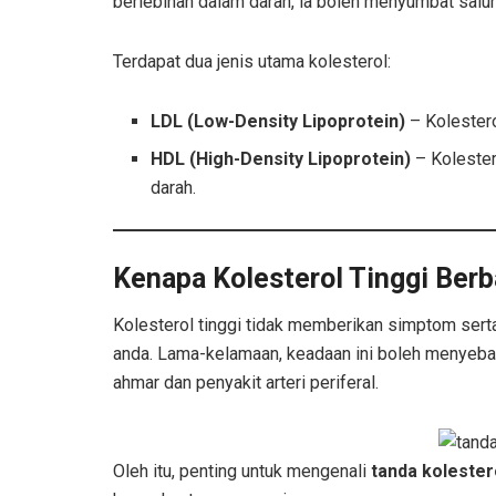
berlebihan dalam darah, ia boleh menyumbat salu
Terdapat dua jenis utama kolesterol:
LDL (Low-Density Lipoprotein)
– Kolestero
HDL (High-Density Lipoprotein)
– Kolester
darah.
Kenapa Kolesterol Tinggi Ber
Kolesterol tinggi tidak memberikan simptom serta
anda. Lama-kelamaan, keadaan ini boleh menyebabk
ahmar dan penyakit arteri periferal.
Oleh itu, penting untuk mengenali
tanda kolestero