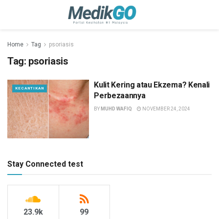
Home
Tag
psoriasis
Tag:
psoriasis
Kulit Kering atau Ekzema? Kenali
KECANTIKAN
Perbezaannya
BY
MUHD WAFIQ
NOVEMBER 24, 2024
Stay Connected test
23.9k
99