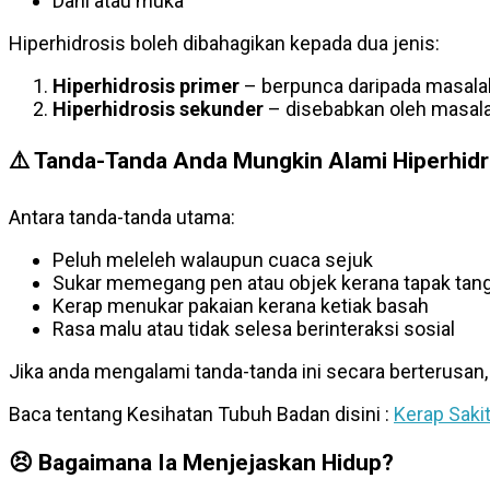
Dahi atau muka
Hiperhidrosis boleh dibahagikan kepada dua jenis:
Hiperhidrosis primer
– berpunca daripada masalah
Hiperhidrosis sekunder
– disebabkan oleh masalah
⚠️
Tanda-Tanda Anda Mungkin Alami Hiperhidr
Antara tanda-tanda utama:
Peluh meleleh walaupun cuaca sejuk
Sukar memegang pen atau objek kerana tapak tang
Kerap menukar pakaian kerana ketiak basah
Rasa malu atau tidak selesa berinteraksi sosial
Jika anda mengalami tanda-tanda ini secara berterus
Baca tentang Kesihatan Tubuh Badan disini :
Kerap Saki
😣
Bagaimana Ia Menjejaskan Hidup?