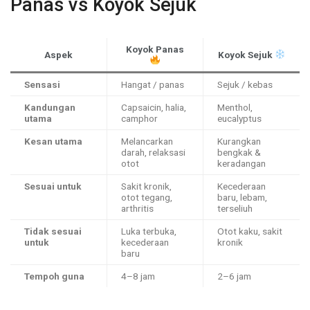
Panas vs Koyok Sejuk
Koyok Panas
Aspek
Koyok Sejuk
Sensasi
Hangat / panas
Sejuk / kebas
Kandungan
Capsaicin, halia,
Menthol,
utama
camphor
eucalyptus
Kesan utama
Melancarkan
Kurangkan
darah, relaksasi
bengkak &
otot
keradangan
Sesuai untuk
Sakit kronik,
Kecederaan
otot tegang,
baru, lebam,
arthritis
terseliuh
Tidak sesuai
Luka terbuka,
Otot kaku, sakit
untuk
kecederaan
kronik
baru
Tempoh guna
4–8 jam
2–6 jam